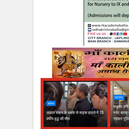
NEWS
बलिया
साइबर ठगी क
अज्ञात वाहन के धक्के से सड़क हादसे में 70
रुपए कराए 
वर्षीय वृद्ध की मौत
गड़वार पु