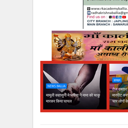
क्राइम
NEWS BALLIA
तेज रफ्तार
मामूली कहासुनी मे भगीना ने मामा को चाकू
मारपीट कर
मारकर किया घायल
चार लोगों 