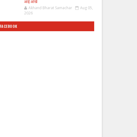
आई आंखे
Akhand Bharat Samachar
Aug 05,
2026
FACEBOOK