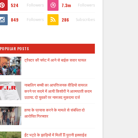
524
7.3m
Followers
Followers
849
286
Followers
Subscribes
POPULAR POSTS
ट्रैक्टर की चपेट में आने से बाईक सवार घायल
नाबालिग बच्ची का आपत्तिजनक वीडियो वायरल
करने पर सदमे में आयी किशोरी ने आत्मघाती कदम
उठाया; दो युवकों पर नामजद मुकदमा दर्ज
हत्या के प्रयास करने के मामले से संबंधित दो
आरोपित गिरफ्तार
ईंट भट्ठे के झाड़ियों में मिलीं 11 पुरानी इक्साईड