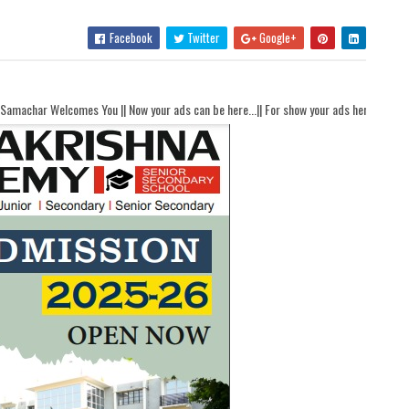
Facebook
Twitter
Google+
 || Now your ads can be here...|| For show your ads here contact akhandbharatsama