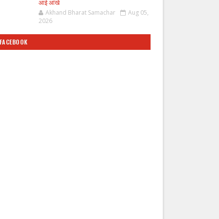
आई आंखे
Akhand Bharat Samachar
Aug 05,
2026
FACEBOOK