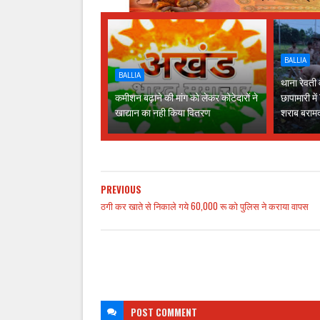
BALLIA
BALLIA
थाना रेवती
कमीशन बढ़ाने की मांग को लेकर कोटेदारों ने
छापामारी म
खाद्यान का नही किया वितरण
शराब बराम
PREVIOUS
ठगी कर खाते से निकाले गये 60,000 रू को पुलिस ने कराया वापस
POST
COMMENT