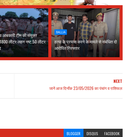
BALLIA
 व आबकारी टीम की संयुक्त
ें 1800 लीटर लहन नष्ट,50 लीटर
हत्या के प्रयास करने के मामले से संबंधित दो
द
आरोपित गिरफ्तार
NEXT
जानें आज दिनाँक 23/05/2026 का पंचांग व राशिफल
BLOGGER
DISQUS
FACEBOOK