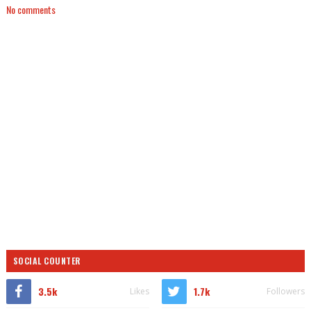
No comments
SOCIAL COUNTER
3.5k
1.7k
Likes
Followers