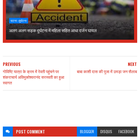
घटना -दुर्घटना
अलग अलग सड़क दुर्घटना में महिला सहित आधा दर्जन घायल
PREVIOUS
NEXT
गोविष्टि यात्रा के क्रम में रेवती पहुंचने पर
बाबा काशी दास की पूजा में उमड़ा जन सैलाब
शंकराचार्य अविमुक्तेश्वरानंद सरस्वती का हुआ
स्वागत
POST
COMMENT
BLOGGER
DISQUS
FACEBOOK