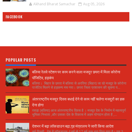
Akhand Bharat Samachar
Aug 05, 2026
FACEBOOK
POPULAR POSTS
बलिया रेलवे स्टेशन पर काम करने वाला मजदूर छपरा में मिला कोरोना
पॉजिटिव, हड़कंप
बलिया। बिहार के छपरा में बलिया से अररिया (बिहार) जा रहे मजदूर के कोरोना
पाजेटिव मिलने से हड़कम्प मच गया। छपरा जिला प्रशासन की सूचना प...
अंतरराष्ट्रीय मजदूर दिवस बधाई देने से काम नहीं चलेगा मजदूरों का हक
देना होगा
रसड़ा (बलिया) आज अंतरराष्ट्रीय दिवस है । मजदूर देश के निर्माण में महत्वपूर्ण
भूमिका निभाता ,और उसका देश के विकास में अहम योगदान होता है ,...
देशभर में बढ़ा लॉकडाउन बढ़ा,गृह मंत्रालय ने जारी किया आदेश
नई दिल्ली. देश में लॉकडाउन 4 मई से 17 मई तक बढ़ा दिया गया है। यह 3