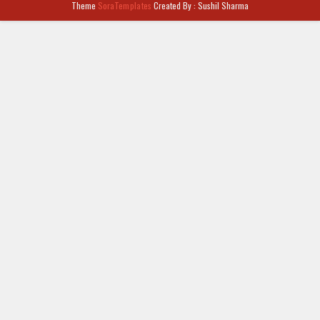
Theme
SoraTemplates
Created By : Sushil Sharma