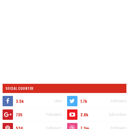
SOCIAL COUNTER
3.5k
1.7k
Likes
Followers
735
2.8k
Followers
Subscribes
524
7.3m
Followers
Followers