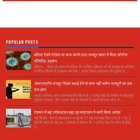
POPULAR POSTS
बलिया रेलवे स्टेशन पर काम करने वाला मजदूर छपरा में मिला कोरोना
पॉजिटिव, हड़कंप
बलिया। बिहार के छपरा में बलिया से अररिया (बिहार) जा रहे मजदूर के कोरोना
पाजेटिव मिलने से हड़कम्प मच गया। छपरा जिला प्रशासन की सूचना प...
अंतरराष्ट्रीय मजदूर दिवस बधाई देने से काम नहीं चलेगा मजदूरों का हक
देना होगा
रसड़ा (बलिया) आज अंतरराष्ट्रीय दिवस है । मजदूर देश के निर्माण में महत्वपूर्ण
भूमिका निभाता ,और उसका देश के विकास में अहम योगदान होता है ,...
देशभर में बढ़ा लॉकडाउन बढ़ा,गृह मंत्रालय ने जारी किया आदेश
नई दिल्ली. देश में लॉकडाउन 4 मई से 17 मई तक बढ़ा दिया गया है। यह 3
मई को खत्म हो रहा था। सरकार ने बताया कि 14 दिन तक रेड जोन में कोई
र...