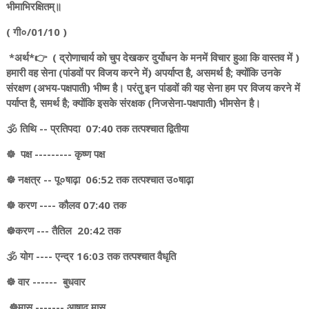
भीमाभिरक्षितम्॥
( गी०/01/10 )
*अर्थ*👉 ( द्रोणाचार्य को चुप देखकर दुर्योधन के मनमें विचार हुआ कि वास्तव में )
हमारी वह सेना (पांडवों पर विजय करने में) अपर्याप्त है, असमर्थ है; क्योंकि उनके
संरक्षण (अभय-पक्षपाती) भीष्म है। परंतु इन पांडवों की यह सेना हम पर विजय करने में
पर्याप्त है, समर्थ है; क्योंकि इसके संरक्षक (निजसेना-पक्षपाती) भीमसेन है।
🕉️ तिथि -- प्रतिपदा 07:40 तक तत्पश्चात द्वितीया
☸️ पक्ष --------- कृष्ण पक्ष
☸️ नक्षत्र -- पू०षाढ़ा 06:52 तक तत्पश्चात उ०षाढ़ा
☸️ करण ---- कौलव 07:40 तक
☸️करण --- तैतिल 20:42 तक
🕉️ योग ---- एन्द्र 16:03 तक तत्पश्चात वैधृति
☸️ वार ------ बुधवार
☸️मास ------- आषाढ़ मास