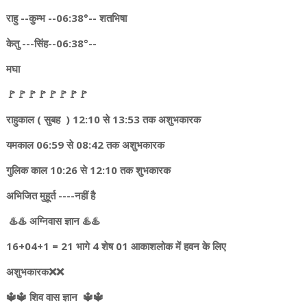
राहु --कुम्भ --06:38°-- शतभिषा
केतु ---सिंह--06:38°--
मघा
🚩🚩🚩🚩🚩🚩🚩🚩
राहुकाल ( सुबह ) 12:10 से 13:53 तक अशुभकारक
यमकाल 06:59 से 08:42 तक अशुभकारक
गुलिक काल 10:26 से 12:10 तक शुभकारक
अभिजित मुहूर्त ----नहीं है
♨️♨️ अग्निवास ज्ञान ♨️♨️
16+04+1 = 21 भागे 4 शेष 01 आकाशलोक में हवन के लिए
अशुभकारक❌❌
🔱🔱 शिव वास ज्ञान 🔱🔱