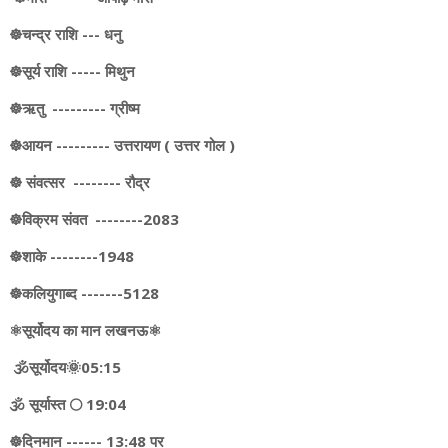
☸️चन्द्र राशि --- धनु
☸️सूर्य राशि ----- मिथुन
☸️ऋतु --------- ग्रीष्म
☸️आयन --------- उत्तरायण ( उत्तर गोल )
☸️ संवत्सर -------- रौद्र
☸️विक्रम संवत --------2083
☸️शाके --------1948
☸️कलियुगाब्द -------5128
⚛️सूर्योदय का मान लखनऊ⚛️
🕉️सूर्योदय🌞05:15
🕉️ सूर्यास्त 🌕 19:04
☸️दिनमान ------ 13:48 पर