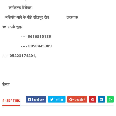
कर्मकाण्ड विशेषज्ञ
मडियाॅव थाने के पीछे सीतापुर रोड लखनऊ
☎️ संपर्क सूत्र
--- 9616515189
---- 8858445389
---- 05223174201,
डेस्क
Facebook
Twitter
Google+
SHARE THIS