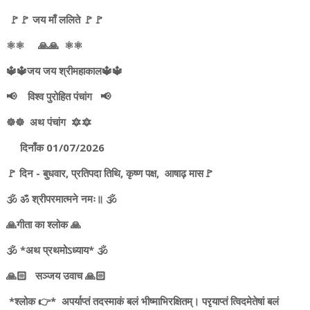
🚩🚩 जय माँ ललिते 🚩🚩
⚛️⚛️ 🙏🙏 ⚛️⚛️
🔱🔱जय जय श्रीमहाकाल🔱🔱
📢 विश्व पुरोहित पंचांग 📢
☸️☸️ अथ पंचांग 🔯🔯
दिनाँक 01/07/2026
🚩 दिन - बुधवार, प्रतिपदा तिथि, कृष्ण पक्ष, आषाढ़ मास🚩
🕉️ ॐ श्रीपरमात्मने नमः॥ 🕉️
🙏गीता का श्लोक 🙏
🕉️ *अथ प्रथमोऽध्याय* 🕉️
🙏🏻 सञ्जय उवाच 🙏🏻
*श्लोक 👉* अपर्याप्तं तदस्माकं बलं भीष्माभिरक्षितम्। परृयाप्तं त्विदमेतेषां बलं