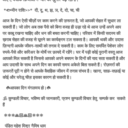
*🐟मीन राशि>>* दी, दू, थ, झ, ञ, दे, दो, चा, ची
आज के दिन ऐसी चीज़ों पर काम करने की ज़रूरत है, जो आपकी सेहत में सुधार ला
सकती हैं। जो लोग अब तक पैसे को बिना वजह ही उड़ा रहे थे आज उन्हें अपने आप
पर काबू रखना चाहिए और धन की बचत करनी चाहिए। परिवार में किसी सदस्य की
ख़राब सेहत की वजह से घूमने का कार्यक्रम टल सकता है। आपकी थकी और उदास
ज़िन्दगी आपके जीवन-साथी को तनाव दे सकती है। काम के लिए समर्पित पेशेवर लोग
रुपये-पैसे और करिअर के मोर्चे पर फ़ायदे में रहेंगे। घर में पड़ी कोई पुरानी वस्तु आज
आपको मिल सकती है जिससे आपको अपने बचपन के दिनों की याद सता सकती है और
आप उदासी के साथ अपने दिन का काफी समय अकेले बिता सकते हैं। रोज़मर्रा की
ज़रूरतें पूरी न होने से आपके वैवाहिक जीवन में तनाव संभव है। खाना, साफ़-सफ़ाई या
कोई और घरेलू चीज़ इसका कारण हो सकती है।
☘️आपका दिन मंगलमय हो।☘️
🕉️ कुण्डली विचार, भविष्य की जानकारी, प्रश्न कुण्डली विचार हेतु सम्पर्क कर सकते
हैं
⚛️⚛️⚛️🙏🏻🙏🏻⚛️⚛️⚛️
पंडित महेश मिश्र नैमिष धाम