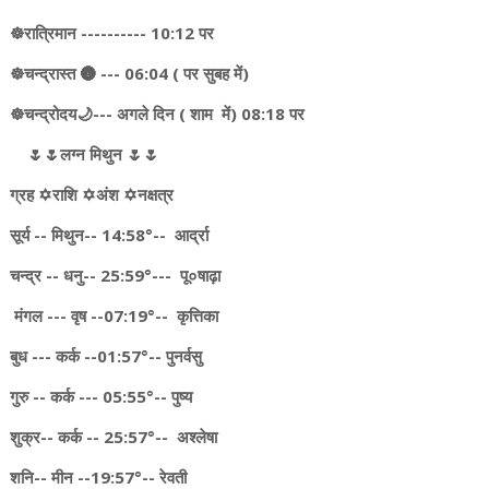
☸️रात्रिमान ---------- 10:12 पर
☸️चन्द्रास्त 🌚 --- 06:04 ( पर सुबह में)
☸चन्द्रोदय🌙--- अगले दिन ( शाम में) 08:18 पर
🌷🌷लग्न मिथुन 🌷🌷
ग्रह ✡️राशि ✡️अंश ✡️नक्षत्र
सूर्य -- मिथुन-- 14:58°-- आर्द्रा
चन्द्र -- धनु-- 25:59°--- पू०षाढ़ा
मंगल --- वृष --07:19°-- कृत्तिका
बुध --- कर्क --01:57°-- पुनर्वसु
गुरु -- कर्क --- 05:55°-- पुष्य
शुक्र-- कर्क -- 25:57°-- अश्लेषा
शनि-- मीन --19:57°-- रेवती