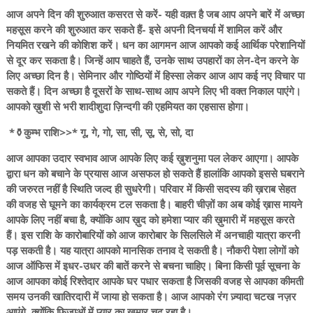
आज अपने दिन की शुरुआत कसरत से करें- यही वक़्त है जब आप अपने बारें में अच्छा
महसूस करने की शुरुआत कर सकते हैं- इसे अपनी दिनचर्या में शामिल करें और
नियमित रखने की कोशिश करें। धन का आगमन आज आपको कई आर्थिक परेशानियों
से दूर कर सकता है। जिन्हें आप चाहते हैं, उनके साथ उपहारों का लेन-देन करने के
लिए अच्छा दिन है। सेमिनार और गोष्ठियों में हिस्सा लेकर आज आप कई नए विचार पा
सकते हैं। दिन अच्छा है दूसरों के साथ-साथ आप अपने लिए भी वक्त निकाल पाएंगे।
आपको ख़ुशी से भरी शादीशुदा ज़िन्दगी की एहमियत का एहसास होगा।
*⚱️कुम्भ राशि>>* गू, गे, गो, सा, सी, सू, से, सो, दा
आज आपका उदार स्वभाव आज आपके लिए कई ख़ुशनुमा पल लेकर आएगा। आपके
द्वारा धन को बचाने के प्रयास आज असफल हो सकते हैं हालांकि आपको इससे घबराने
की जरुरत नहीं है स्थिति जल्द ही सुधरेगी। परिवार में किसी सदस्य की ख़राब सेहत
की वजह से घूमने का कार्यक्रम टल सकता है। बाहरी चीज़ों का अब कोई ख़ास मायने
आपके लिए नहीं बचा है, क्योंकि आप ख़ुद को हमेशा प्यार की ख़ुमारी में महसूस करते
हैं। इस राशि के कारोबारियों को आज कारोबार के सिलसिले में अनचाही यात्रा करनी
पड़ सकती है। यह यात्रा आपको मानसिक तनाव दे सकती है। नौकरी पेशा लोगों को
आज ऑफिस में इधर-उधर की बातें करने से बचना चाहिए। बिना किसी पूर्व सूचना के
आज आपका कोई रिश्तेदार आपके घर पधार सकता है जिसकी वजह से आपका कीमती
समय उनकी खातिरदारी में जाया हो सकता है। आज आपको रंग ज़्यादा चटख नज़र
आएंगे, क्योंकि फ़िजाओं में प्यार का ख़ुमार चढ़ रहा है।