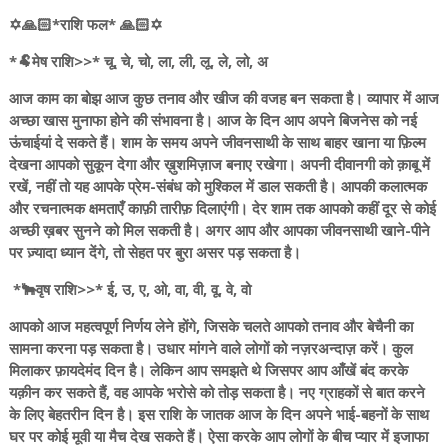
✡️🙏🏻*राशि फल* 🙏🏻✡️
*🐏मेष राशि>>* चू, चे, चो, ला, ली, लू, ले, लो, अ
आज काम का बोझ आज कुछ तनाव और खीज की वजह बन सकता है। व्यापार में आज
अच्छा खास मुनाफा होने की संभावना है। आज के दिन आप अपने बिजनेस को नई
ऊंचाईयां दे सकते हैं। शाम के समय अपने जीवनसाथी के साथ बाहर खाना या फ़िल्म
देखना आपको सुकून देगा और ख़ुशमिज़ाज बनाए रखेगा। अपनी दीवानगी को क़ाबू में
रखें, नहीं तो यह आपके प्रेम-संबंध को मुश्किल में डाल सकती है। आपकी कलात्मक
और रचनात्मक क्षमताएँ काफ़ी तारीफ़ दिलाएंगी। देर शाम तक आपको कहीं दूर से कोई
अच्छी ख़बर सुनने को मिल सकती है। अगर आप और आपका जीवनसाथी खाने-पीने
पर ज़्यादा ध्यान देंगे, तो सेहत पर बुरा असर पड़ सकता है।
*🐂वृष राशि>>* ई, उ, ए, ओ, वा, वी, वू, वे, वो
आपको आज महत्वपूर्ण निर्णय लेने होंगे, जिसके चलते आपको तनाव और बेचैनी का
सामना करना पड़ सकता है। उधार मांगने वाले लोगों को नज़रअन्दाज़ करें। कुल
मिलाकर फ़ायदेमंद दिन है। लेकिन आप समझते थे जिसपर आप आँखें बंद करके
यक़ीन कर सकते हैं, वह आपके भरोसे को तोड़ सकता है। नए ग्राहकों से बात करने
के लिए बेहतरीन दिन है। इस राशि के जातक आज के दिन अपने भाई-बहनों के साथ
घर पर कोई मूवी या मैच देख सकते हैं। ऐसा करके आप लोगों के बीच प्यार में इजाफा