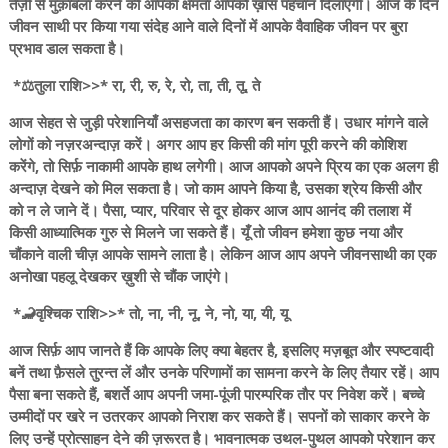
तेज़ी से मुक़ाबला करने की आपकी क्षमता आपको ख़ास पहचान दिलाएगी। आज के दिन
जीवन साथी पर किया गया संदेह आने वाले दिनों में आपके वैवाहिक जीवन पर बुरा
प्रभाव डाल सकता है।
*⚖️तुला राशि>>* रा, री, रु, रे, रो, ता, ती, तू, ते
आज सेहत से जुड़ी परेशानियाँ असहजता का कारण बन सकती हैं। उधार मांगने वाले
लोगों को नज़रअन्दाज़ करें। अगर आप हर किसी की मांग पूरी करने की कोशिश
करेंगे, तो सिर्फ़ नाकामी आपके हाथ लगेगी। आज आपको अपने प्रिय का एक अलग ही
अन्दाज़ देखने को मिल सकता है। जो काम आपने किया है, उसका श्रेय किसी और
को न ले जाने दें। पैसा, प्यार, परिवार से दूर होकर आज आप आनंद की तलाश में
किसी आध्यात्मिक गुरु से मिलने जा सकते हैं। यूँ तो जीवन हमेशा कुछ नया और
चौंकाने वाली चीज़ आपके सामने लाता है। लेकिन आज आप अपने जीवनसाथी का एक
अनोखा पहलू देखकर ख़ुशी से चौंक जाएंगे।
*🦂वृश्चिक राशि>>* तो, ना, नी, नू, ने, नो, या, यी, यू
आज सिर्फ़ आप जानते हैं कि आपके लिए क्या बेहतर है, इसलिए मज़बूत और स्पष्टवादी
बनें तथा फ़ैसले तुरन्त लें और उनके परिणामों का सामना करने के लिए तैयार रहें। आप
पैसा बना सकते हैं, बशर्ते आप अपनी जमा-पूंजी पारम्परिक तौर पर निवेश करें। बच्चे
उम्मीदों पर खरे न उतरकर आपको निराश कर सकते हैं। सपनों को साकार करने के
लिए उन्हें प्रोत्साहन देने की ज़रूरत है। भावनात्मक उथल-पुथल आपको परेशान कर