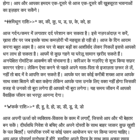
होगा। आप और आपका हमदम एक-दूसरे से आज एक-दूसरे की ख़ूबसूरत भावनाओं
का इज़हार कर सकेंगे।
*👭मिथुन राशि>>* का, की, कु, घ, ड, छ, के, को, हा
आज गर्दन/कमर में लगातार दर्द परेशान कर सकता है। इसे नज़रअंदाज़ न करें,
ख़ास तौर पर जब इसके साथ कमज़ोरी भी महसूस हो रही हो। आज के दिन आराम
करना बहुत अहम है। आज घर से बाहर बड़ों का आशीर्वाद लेकर निकलें इससे आपको
धन लाभ हो सकता है। आपमें से कुछ गहने या घरेलू सामान ख़रीद सकते हैं।
अनपेक्षित रोमांटिक आकर्षण की संभावना है। करिअर के नज़रिए से शुरू किया सफ़र
कारगर रहेगा। लेकिन ऐसा करने से पहले अपने माता-पिता से इजाज़ता ज़रूर ले लें,
नहीं तो बाद में वे आपत्ति कर सकते हैं। आपके घर का कोई करीबी शख्स आज आपके
साथ वक्त बिताने की बात कहेगा लेकिन आपके पास उनके लिए वक्त नहीं होगा जिसकी
वजह से उनको तो बुरा लगेगा ही आपको भी बुरा लगेगा। यह समय जीवन में आपको
वैवाहिक जीवन का भरपूर आनन्द देगा।
*🦀कर्क राशि>>* ही, हू, हे, हो, डा, डी, डू, डे, डो
आज अपनी ऊर्जा को व्यक्तित्व-विकास के काम में लगाएँ, जिससे आप और भी बेहतर
बन सकें। दीर्घावधि निवेश से बचिए और अपने दोस्तों के साथ बाहर जाकर कुछ ख़ुशी
के पल बिताएँ। पारंपरिक रस्में या कोई पावन आयोजन घर पर किया जाना चाहिए।
आप आज प्रेमपूर्ण मनोभाव में होंगे, इसलिए अपने प्रिय के साथ कुछ अच्छा समय