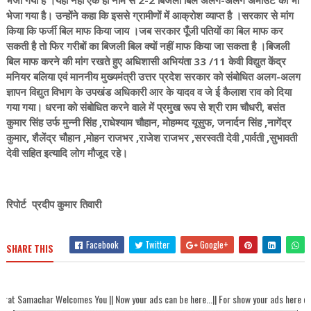
भेजा गया है ।यहीं नहीं एक ही नाम से 2-2 बिजली बिल अलग-अलग अमाउंट का भी
भेजा गया है। उन्होंने कहा कि इससे ग्रामीणों में आक्रोश व्याप्त है ।सरकार से मांग
किया कि फर्जी बिल माफ किया जाय ।जब सरकार पूँजी पतियों का बिल माफ कर
सकती है तो फिर गरीबों का बिजली बिल क्यों नहीं माफ किया जा सकता है ।बिजली
बिल माफ करने की मांग रखते हुए अधिशासी अभियंता 33 /11 केवी विद्युत केंद्र
मनियर बलिया एवं माननीय मुख्यमंत्री उत्तर प्रदेश सरकार को संबोधित अलग-अलग
ज्ञापन विद्युत विभाग के उपखंड अधिकारी आर के यादव व जे ई कैलाश राव को दिया
गया गया। धरना को संबोधित करने वाले में प्रमुख रूप से श्री राम चौधरी, बसंत
कुमार सिंह उर्फ मुन्नी सिंह ,राधेश्याम चौहान, मोहम्मद यूसुफ, जनार्दन सिंह ,नागेंद्र
कुमार, शैलेंद्र चौहान ,मोहन राजभर ,राजेश राजभर ,सरस्वती देवी ,पार्वती ,सुभावती
देवी सहित इत्यादि लोग मौजूद रहे।
रिपोर्ट प्रदीप कुमार तिवारी
Facebook
Twitter
Google+
SHARE THIS
lcomes You || Now your ads can be here...|| For show your ads here contact akhand