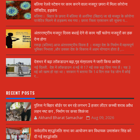
बलिया रेलवे स्टेशन पर काम करने वाला मजदूर छपरा में मिला कोरोना
पॉजिटिव, हड़कंप
बलिया। बिहार के छपरा में बलिया से अररिया (बिहार) जा रहे मजदूर के कोरोना
पाजेटिव मिलने से हड़कम्प मच गया। छपरा जिला प्रशासन की सूचना प...
अंतरराष्ट्रीय मजदूर दिवस बधाई देने से काम नहीं चलेगा मजदूरों का हक
देना होगा
रसड़ा (बलिया) आज अंतरराष्ट्रीय दिवस है । मजदूर देश के निर्माण में महत्वपूर्ण
भूमिका निभाता ,और उसका देश के विकास में अहम योगदान होता है ,...
देशभर में बढ़ा लॉकडाउन बढ़ा,गृह मंत्रालय ने जारी किया आदेश
नई दिल्ली. देश में लॉकडाउन 4 मई से 17 मई तक बढ़ा दिया गया है। यह 3
मई को खत्म हो रहा था। सरकार ने बताया कि 14 दिन तक रेड जोन में कोई
र...
RECENT POSTS
पुलिस ने बिहार बॉर्डर पर बन रहे लगभग 3 हजार लीटर कच्ची शराब अवैध
लहन नष्ट कर , निर्माण पर कसा शिकंजा
Akhand Bharat Samachar
Aug 09, 2026
सर्वदलीय श्रद्धांजलि सभा का आयोजन कर विधायक उमाशंकर सिंह को
दी गई श्रद्धांजलि