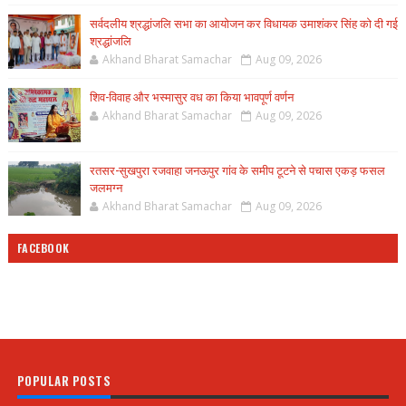
सर्वदलीय श्रद्धांजलि सभा का आयोजन कर विधायक उमाशंकर सिंह को दी गई
श्रद्धांजलि
Akhand Bharat Samachar
Aug 09, 2026
शिव-विवाह और भस्मासुर वध का किया भावपूर्ण वर्णन
Akhand Bharat Samachar
Aug 09, 2026
रतसर-सुखपुरा रजवाहा जनऊपुर गांव के समीप टूटने से पचास एकड़ फसल
जलमग्न
Akhand Bharat Samachar
Aug 09, 2026
FACEBOOK
POPULAR POSTS