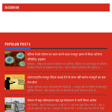
FACEBOOK
POPULAR POSTS
बलिया रेलवे स्टेशन पर काम करने वाला मजदूर छपरा में मिला कोरोना
पॉजिटिव, हड़कंप
बलिया। बिहार के छपरा में बलिया से अररिया (बिहार) जा रहे मजदूर के कोरोना
पाजेटिव मिलने से हड़कम्प मच गया। छपरा जिला प्रशासन की सूचना प...
अंतरराष्ट्रीय मजदूर दिवस बधाई देने से काम नहीं चलेगा मजदूरों का हक
देना होगा
रसड़ा (बलिया) आज अंतरराष्ट्रीय दिवस है । मजदूर देश के निर्माण में महत्वपूर्ण
भूमिका निभाता ,और उसका देश के विकास में अहम योगदान होता है ,...
देशभर में बढ़ा लॉकडाउन बढ़ा,गृह मंत्रालय ने जारी किया आदेश
नई दिल्ली. देश में लॉकडाउन 4 मई से 17 मई तक बढ़ा दिया गया है। यह 3
मई को खत्म हो रहा था। सरकार ने बताया कि 14 दिन तक रेड जोन में कोई
र...