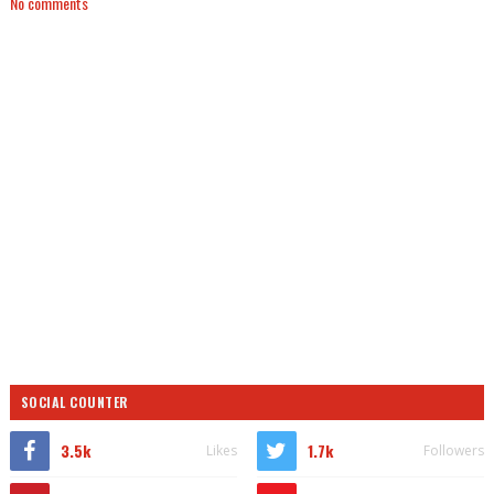
No comments
SOCIAL COUNTER
3.5k
1.7k
Likes
Followers