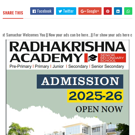
Facebook
Twitter
Google+
SHARE THIS
elcomes You || Now your ads can be here...|| For show your ads here contact akhan