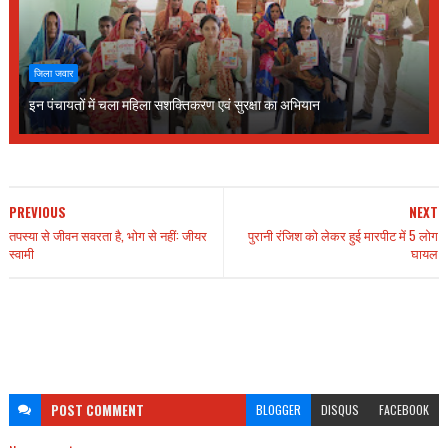
जिला जवार
इन पंचायतों में चला महिला सशक्तिकरण एवं सुरक्षा का अभियान
PREVIOUS
NEXT
तपस्या से जीवन सवरता है, भोग से नहीं: जीयर
पुरानी रंजिश को लेकर हुई मारपीट में 5 लोग
स्वामी
घायल
POST
COMMENT
BLOGGER
DISQUS
FACEBOOK