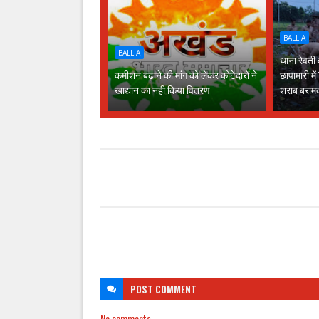
BALLIA
BALLIA
थाना रेवती
कमीशन बढ़ाने की मांग को लेकर कोटेदारों ने
छापामारी म
खाद्यान का नही किया वितरण
शराब बराम
POST
COMMENT
No comments