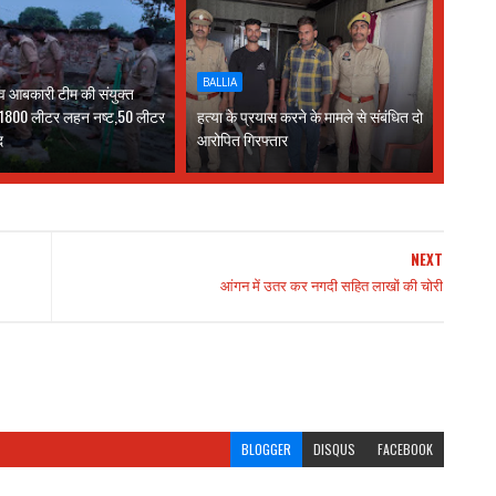
BALLIA
 व आबकारी टीम की संयुक्त
ें 1800 लीटर लहन नष्ट,50 लीटर
हत्या के प्रयास करने के मामले से संबंधित दो
द
आरोपित गिरफ्तार
NEXT
आंगन में उतर कर नगदी सहित लाखों की चोरी
BLOGGER
DISQUS
FACEBOOK