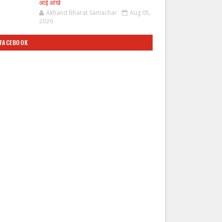
आई आंखे
Akhand Bharat Samachar
Aug 05,
2026
FACEBOOK