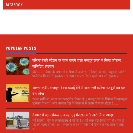
FACEBOOK
POPULAR POSTS
बलिया रेलवे स्टेशन पर काम करने वाला मजदूर छपरा में मिला कोरोना
पॉजिटिव, हड़कंप
बलिया। बिहार के छपरा में बलिया से अररिया (बिहार) जा रहे मजदूर के कोरोना
पाजेटिव मिलने से हड़कम्प मच गया। छपरा जिला प्रशासन की सूचना प...
अंतरराष्ट्रीय मजदूर दिवस बधाई देने से काम नहीं चलेगा मजदूरों का हक
देना होगा
रसड़ा (बलिया) आज अंतरराष्ट्रीय दिवस है । मजदूर देश के निर्माण में महत्वपूर्ण
भूमिका निभाता ,और उसका देश के विकास में अहम योगदान होता है ,...
देशभर में बढ़ा लॉकडाउन बढ़ा,गृह मंत्रालय ने जारी किया आदेश
नई दिल्ली. देश में लॉकडाउन 4 मई से 17 मई तक बढ़ा दिया गया है। यह 3
मई को खत्म हो रहा था। सरकार ने बताया कि 14 दिन तक रेड जोन में कोई
र...