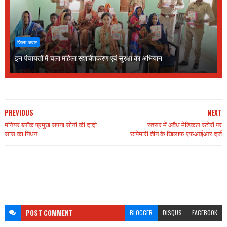
जिला जवार
इन पंचायतों में चला महिला सशक्तिकरण एवं सुरक्षा का अभियान
PREVIOUS
NEXT
मनियर ब्लॉक प्रमुख सपना सोनी की दादी
रतसर में अवैध मेडिकल स्टोरों पर
सास का निधन
छापेमारी,तीन के खिलाफ एफआईआर दर्ज
POST
COMMENT
BLOGGER
DISQUS
FACEBOOK