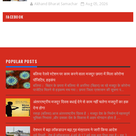
Akhand Bharat Samachar
Aug 05, 2026
FACEBOOK
POPULAR POSTS
बलिया रेलवे स्टेशन पर काम करने वाला मजदूर छपरा में मिला कोरोना
पॉजिटिव, हड़कंप
बलिया। बिहार के छपरा में बलिया से अररिया (बिहार) जा रहे मजदूर के कोरोना
पाजेटिव मिलने से हड़कम्प मच गया। छपरा जिला प्रशासन की सूचना प...
अंतरराष्ट्रीय मजदूर दिवस बधाई देने से काम नहीं चलेगा मजदूरों का हक
देना होगा
रसड़ा (बलिया) आज अंतरराष्ट्रीय दिवस है । मजदूर देश के निर्माण में महत्वपूर्ण
भूमिका निभाता ,और उसका देश के विकास में अहम योगदान होता है ,...
देशभर में बढ़ा लॉकडाउन बढ़ा,गृह मंत्रालय ने जारी किया आदेश
नई दिल्ली. देश में लॉकडाउन 4 मई से 17 मई तक बढ़ा दिया गया है। यह 3