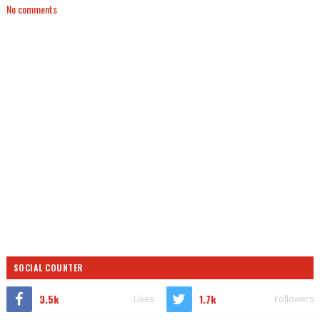
No comments
SOCIAL COUNTER
3.5k
1.7k
Likes
Followers