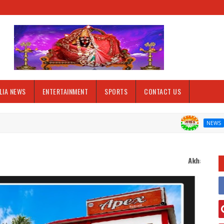
LIA NEWS
ENTERTAINMENT
SPORTS
CONTACT US
लक्ष्मण छपरा 
NEWS
Akhand Bharat welcomes you