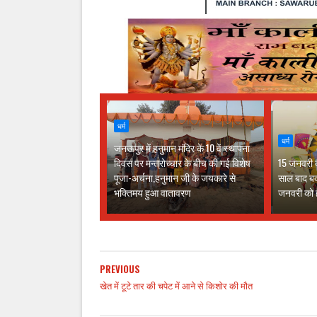
धर्म
धर्म
जनऊपुर में हनुमान मंदिर के 10 वें स्थापना
दिवस पर मन्त्रोच्चार के बीच की गई विशेष
15 जनवरी क
पूजा-अर्चना,हनुमान जी के जयकारे से
साल बाद ब
भक्तिमय हुआ वातावरण
जनवरी को ह
PREVIOUS
खेत में टूटे तार की चपेट में आने से किशोर की मौत