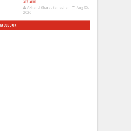
आई आंखे
Akhand Bharat Samachar
Aug 05,
2026
FACEBOOK