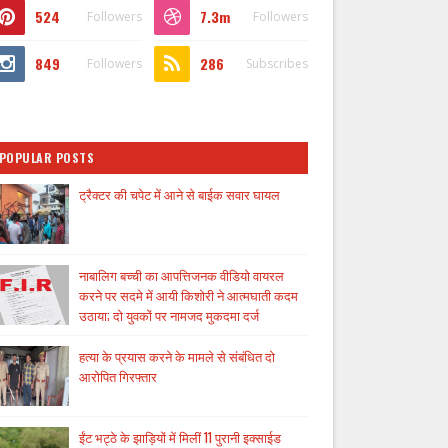
524
7.3m
Followers
Followers
849
286
Followers
Subscribes
POPULAR POSTS
ट्रैक्टर की चपेट में आने से बाईक सवार घायल
नाबालिग बच्ची का आपत्तिजनक वीडियो वायरल
करने पर सदमे में आयी किशोरी ने आत्मघाती कदम
उठाया; दो युवकों पर नामजद मुकदमा दर्ज
हत्या के प्रयास करने के मामले से संबंधित दो
आरोपित गिरफ्तार
ईंट भट्ठे के झाड़ियों में मिलीं 11 पुरानी इक्साईड