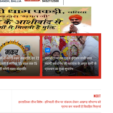
धर्म
ो ही मनेगी मकर संक्रांति, हर 72
रामचरित मानस पाठ व वृंदावन वासी सन्त
दलती है तारीख, 55 साल तक 15
स्वामी सर्वदानंद जी महाराज के अमृत वाणी से
ी मनेगी मकर संक्रांति
प्रवचन का हुआ शुभारंभ
NEXT
हरतालिका तीज विशेष : हरियाली तीज पर संकल्प लेकर अखण्ड सौभाग्य को
प्राप्त कर सकती है विवाहित स्त्रियां