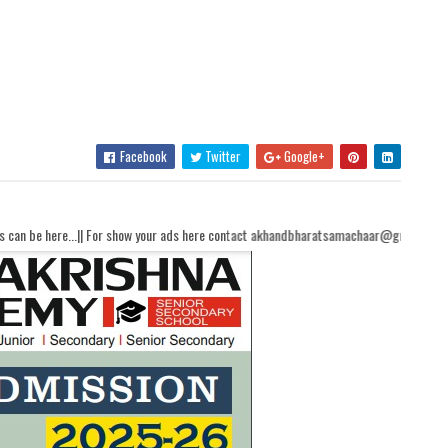
Facebook
Twitter
Google+
r show your ads here contact akhandbharatsamachaar@gmail.com...