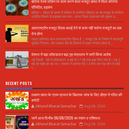
बलिया रेलवे स्टेशन पर काम करने वाला मजदूर छपरा में मिला कोरोना
पॉजिटिव, हड़कंप
बलिया। बिहार के छपरा में बलिया से अररिया (बिहार) जा रहे मजदूर के कोरोना
पाजेटिव मिलने से हड़कम्प मच गया। छपरा जिला प्रशासन की सूचना प...
अंतरराष्ट्रीय मजदूर दिवस बधाई देने से काम नहीं चलेगा मजदूरों का हक
देना होगा
रसड़ा (बलिया) आज अंतरराष्ट्रीय दिवस है । मजदूर देश के निर्माण में महत्वपूर्ण
भूमिका निभाता ,और उसका देश के विकास में अहम योगदान होता है ,...
देशभर में बढ़ा लॉकडाउन बढ़ा,गृह मंत्रालय ने जारी किया आदेश
नई दिल्ली. देश में लॉकडाउन 4 मई से 17 मई तक बढ़ा दिया गया है। यह 3
मई को खत्म हो रहा था। सरकार ने बताया कि 14 दिन तक रेड जोन में कोई
र...
RECENT POSTS
लक्ष्मण छपरा के ग्राम प्रधान के खिलाफ जांच के लिए डीएम ने गठित की
कमेटी
Akhand Bharat Samachar
Aug 06, 2026
जानें आज दिनाँक 06/08/2026 का पंचांग व राशिफल
Akhand Bharat Samachar
Aug 06, 2026