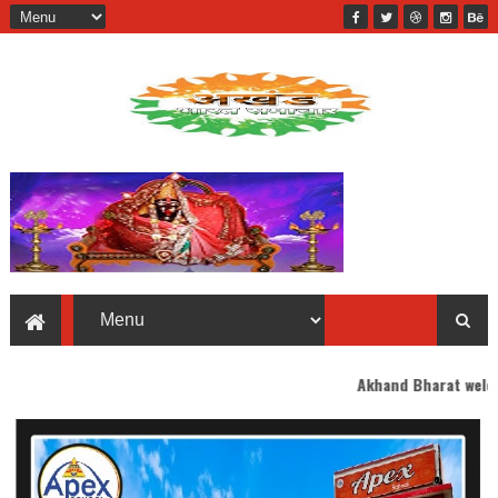
Akhand Bharat welcomes you