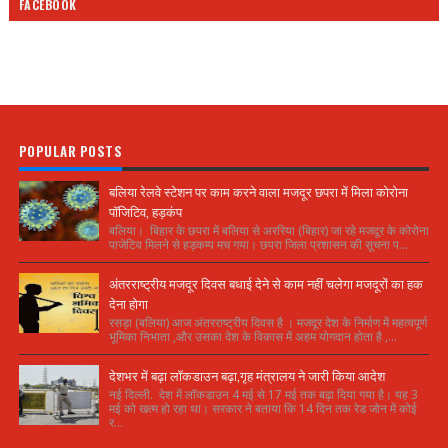
FACEBOOK
POPULAR POSTS
बलिया रेलवे स्टेशन पर काम करने वाला मजदूर छपरा में मिला कोरोना
पॉजिटिव, हड़कंप
बलिया। बिहार के छपरा में बलिया से अररिया (बिहार) जा रहे मजदूर के कोरोना
पाजेटिव मिलने से हड़कम्प मच गया। छपरा जिला प्रशासन की सूचना प...
अंतरराष्ट्रीय मजदूर दिवस बधाई देने से काम नहीं चलेगा मजदूरों का हक
देना होगा
रसड़ा (बलिया) आज अंतरराष्ट्रीय दिवस है । मजदूर देश के निर्माण में महत्वपूर्ण
भूमिका निभाता ,और उसका देश के विकास में अहम योगदान होता है ,...
देशभर में बढ़ा लॉकडाउन बढ़ा,गृह मंत्रालय ने जारी किया आदेश
नई दिल्ली. देश में लॉकडाउन 4 मई से 17 मई तक बढ़ा दिया गया है। यह 3
मई को खत्म हो रहा था। सरकार ने बताया कि 14 दिन तक रेड जोन में कोई
र...