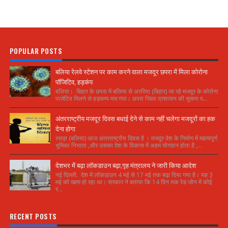
POPULAR POSTS
बलिया रेलवे स्टेशन पर काम करने वाला मजदूर छपरा में मिला कोरोना
पॉजिटिव, हड़कंप
बलिया। बिहार के छपरा में बलिया से अररिया (बिहार) जा रहे मजदूर के कोरोना
पाजेटिव मिलने से हड़कम्प मच गया। छपरा जिला प्रशासन की सूचना प...
अंतरराष्ट्रीय मजदूर दिवस बधाई देने से काम नहीं चलेगा मजदूरों का हक
देना होगा
रसड़ा (बलिया) आज अंतरराष्ट्रीय दिवस है । मजदूर देश के निर्माण में महत्वपूर्ण
भूमिका निभाता ,और उसका देश के विकास में अहम योगदान होता है ,...
देशभर में बढ़ा लॉकडाउन बढ़ा,गृह मंत्रालय ने जारी किया आदेश
नई दिल्ली. देश में लॉकडाउन 4 मई से 17 मई तक बढ़ा दिया गया है। यह 3
मई को खत्म हो रहा था। सरकार ने बताया कि 14 दिन तक रेड जोन में कोई
र...
RECENT POSTS