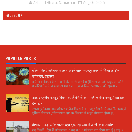
Akhand Bharat Samachar
Aug 05, 2026
FACEBOOK
POPULAR POSTS
बलिया रेलवे स्टेशन पर काम करने वाला मजदूर छपरा में मिला कोरोना
पॉजिटिव, हड़कंप
बलिया। बिहार के छपरा में बलिया से अररिया (बिहार) जा रहे मजदूर के कोरोना
पाजेटिव मिलने से हड़कम्प मच गया। छपरा जिला प्रशासन की सूचना प...
अंतरराष्ट्रीय मजदूर दिवस बधाई देने से काम नहीं चलेगा मजदूरों का हक
देना होगा
रसड़ा (बलिया) आज अंतरराष्ट्रीय दिवस है । मजदूर देश के निर्माण में महत्वपूर्ण
भूमिका निभाता ,और उसका देश के विकास में अहम योगदान होता है ,...
देशभर में बढ़ा लॉकडाउन बढ़ा,गृह मंत्रालय ने जारी किया आदेश
नई दिल्ली. देश में लॉकडाउन 4 मई से 17 मई तक बढ़ा दिया गया है। यह 3