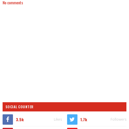
No comments
SOCIAL COUNTER
3.5k
1.7k
Likes
Followers