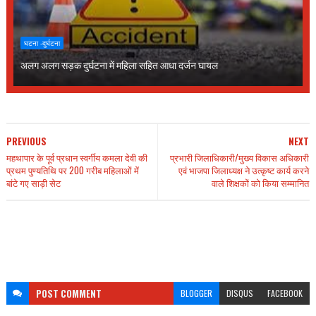
घटना -दुर्घटना
अलग अलग सड़क दुर्घटना में महिला सहित आधा दर्जन घायल
PREVIOUS
NEXT
महथापार के पूर्व प्रधान स्वर्गीय कमला देवी की
प्रभारी जिलाधिकारी/मुख्य विकास अधिकारी
प्रथम पुण्यतिथि पर 200 गरीब महिलाओं में
एवं भाजपा जिलाध्यक्ष ने उत्कृष्ट कार्य करने
बांटे गए साड़ी सेट
वाले शिक्षकों को किया सम्मानित
POST
COMMENT
BLOGGER
DISQUS
FACEBOOK