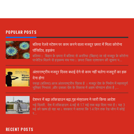
POPULAR POSTS
बलिया रेलवे स्टेशन पर काम करने वाला मजदूर छपरा में मिला कोरोना
पॉजिटिव, हड़कंप
बलिया। बिहार के छपरा में बलिया से अररिया (बिहार) जा रहे मजदूर के कोरोना
पाजेटिव मिलने से हड़कम्प मच गया। छपरा जिला प्रशासन की सूचना प...
अंतरराष्ट्रीय मजदूर दिवस बधाई देने से काम नहीं चलेगा मजदूरों का हक
देना होगा
रसड़ा (बलिया) आज अंतरराष्ट्रीय दिवस है । मजदूर देश के निर्माण में महत्वपूर्ण
भूमिका निभाता ,और उसका देश के विकास में अहम योगदान होता है ,...
देशभर में बढ़ा लॉकडाउन बढ़ा,गृह मंत्रालय ने जारी किया आदेश
नई दिल्ली. देश में लॉकडाउन 4 मई से 17 मई तक बढ़ा दिया गया है। यह 3
मई को खत्म हो रहा था। सरकार ने बताया कि 14 दिन तक रेड जोन में कोई
र...
RECENT POSTS