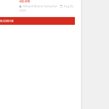
आई आंखे
Akhand Bharat Samachar
Aug 05,
2026
FACEBOOK