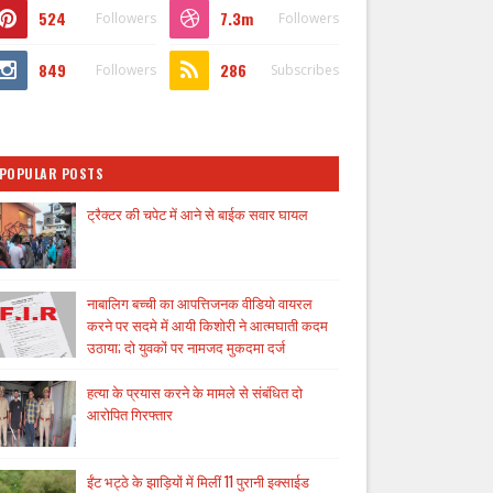
524
7.3m
Followers
Followers
849
286
Followers
Subscribes
POPULAR POSTS
ट्रैक्टर की चपेट में आने से बाईक सवार घायल
नाबालिग बच्ची का आपत्तिजनक वीडियो वायरल
करने पर सदमे में आयी किशोरी ने आत्मघाती कदम
उठाया; दो युवकों पर नामजद मुकदमा दर्ज
हत्या के प्रयास करने के मामले से संबंधित दो
आरोपित गिरफ्तार
ईंट भट्ठे के झाड़ियों में मिलीं 11 पुरानी इक्साईड