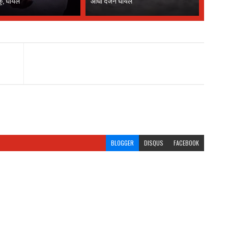
कू, घायल
आधा दर्जन घायल
BLOGGER
DISQUS
FACEBOOK