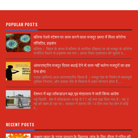
POPULAR POSTS
बलिया रेलवे स्टेशन पर काम करने वाला मजदूर छपरा में मिला कोरोना
पॉजिटिव, हड़कंप
बलिया। बिहार के छपरा में बलिया से अररिया (बिहार) जा रहे मजदूर के कोरोना
पाजेटिव मिलने से हड़कम्प मच गया। छपरा जिला प्रशासन की सूचना प...
अंतरराष्ट्रीय मजदूर दिवस बधाई देने से काम नहीं चलेगा मजदूरों का हक
देना होगा
रसड़ा (बलिया) आज अंतरराष्ट्रीय दिवस है । मजदूर देश के निर्माण में महत्वपूर्ण
भूमिका निभाता ,और उसका देश के विकास में अहम योगदान होता है ,...
देशभर में बढ़ा लॉकडाउन बढ़ा,गृह मंत्रालय ने जारी किया आदेश
नई दिल्ली. देश में लॉकडाउन 4 मई से 17 मई तक बढ़ा दिया गया है। यह 3
मई को खत्म हो रहा था। सरकार ने बताया कि 14 दिन तक रेड जोन में कोई
र...
RECENT POSTS
लक्ष्मण छपरा के ग्राम प्रधान के खिलाफ जांच के लिए डीएम ने गठित की