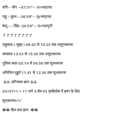
शनि-- मीन --07:31°-- उ०भाद्रपद
राहु --कुम्भ --26:59°-- पू०भाद्रपद
केतु --- सिंह--26:59°-- उ०फाल्गुनी
🚩🚩🚩🚩🚩🚩🚩🚩
राहुकाल ( सुबह ) 08:42 से 10:25 तक अशुभकारक
यमकाल 13:53 से 15:36 तक अशुभकारक
गुलिक काल 05:14 से 06:58 तक शुभकारक
अभिजित मुहूर्त 11:41 से 12:36 तक शुभकारक
♨️♨️ अग्निवास ज्ञान ♨️♨️
03+07+1 = 11 भागे 4 शेष 03 पृथ्वीलोक में हवन के लिए
शुभकारक✅✅
🔱🔱 शिव वास ज्ञान 🔱🔱