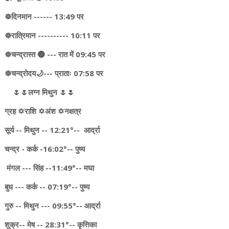
☸️दिनमान ------ 13:49 पर
☸️रात्रिमान ---------- 10:11 पर
☸️चन्द्रास्त 🌚 --- रात में 09:45 पर
☸चन्द्रोदय🌙--- प्राताः 07:58 पर
🌷🌷लग्न मिथुन 🌷🌷
ग्रह ✡️राशि ✡️अंश ✡️नक्षत्र
सूर्य -- मिथुन -- 12:21°-- आर्द्रा
चन्द्र - कर्क -16:02°-- पुष्य
मंगल --- सिंह --11:49°-- मघा
बुध --- कर्क -- 07:19°-- पुष्य
गुरु -- मिथुन --- 09:55°-- आर्द्रा
शुक्र-- मेष -- 28:31°-- कृत्तिका