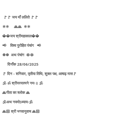
🚩🚩 जय माँ ललिते 🚩🚩
⚛️⚛️ 🙏🙏 ⚛️⚛️
🔱🔱जय श्रीमहाकाल🔱🔱
📢 विश्व पुरोहित पंचांग 📢
☸️☸️ अथ पंचांग 🔯🔯
दिनाँक 28/06/2025
🚩 दिन - शनिवार, तृतीया तिथि, शुक्ल पक्ष, आषाढ़ मास🚩
🕉️ ॐ श्रीपरमात्मने नमः॥ 🕉️
🙏गीता का श्लोक 🙏
🕉️अथ नवमोऽध्यायः🕉️
🙏🏻 श्री भगवानुवाच 🙏🏻