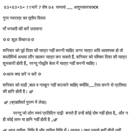
03+03+5= 11भागे 7 शेष 04 सभायां ,,,,, अशुभकारक❌❌
गुप्त नवरात्र का तृतीय दिवस
माँ भगवती की करें उपासना
✡️✡️ शूल विचार✡️✡️
शनिवार को पूर्व दिशा की यात्रा नहीं करनी चाहिए अगर यात्रा अति आवश्यक हो तो
कालीमिर्च अथवा लौंग खाकर यात्रा कर सकते हैं, शनिवार को पश्चिम दिशा की यात्रा
शुभकारी होती हैं,, परन्तु गोधूलि बेला में यात्रा नहीं करनी चाहिए।
✡️आज क्या करें न करें ✡️
शनिवार को दाढी ,बाल व नाखून नहीं कटवाने चाहिए क्योंकि,,,,,ऐसा करने से प्रतिष्ठा
की हानि होती है। 🌿
🌿 (ब्रह्मवैवर्त पुराण में लेख)
परन्तु जो लोग स्वयं प्रतिदिन दाढ़ी बनाते हैं उन्हें कोई दोष नहीं होता है,, और न
ही कोई लाभ या हानि नहीं होती है ,,🌿
🌿 आज तृतीया तिथि है और तृतीया तिथि में ( परवल ) तथा उससे बनीं चीजें नहीं