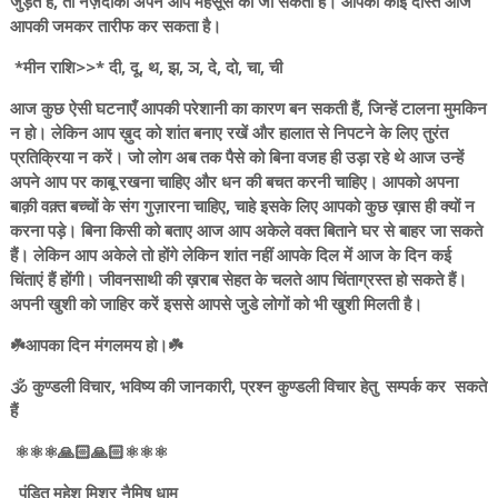
जुड़ते हैं, तो नज़दीकी अपने आप महसूस की जा सकती है। आपका कोई दोस्त आज
आपकी जमकर तारीफ कर सकता है।
*मीन राशि>>* दी, दू, थ, झ, ञ, दे, दो, चा, ची
आज कुछ ऐसी घटनाएँ आपकी परेशानी का कारण बन सकती हैं, जिन्हें टालना मुमकिन
न हो। लेकिन आप ख़ुद को शांत बनाए रखें और हालात से निपटने के लिए तुरंत
प्रतिक्रिया न करें। जो लोग अब तक पैसे को बिना वजह ही उड़ा रहे थे आज उन्हें
अपने आप पर काबू रखना चाहिए और धन की बचत करनी चाहिए। आपको अपना
बाक़ी वक़्त बच्चों के संग गुज़ारना चाहिए, चाहे इसके लिए आपको कुछ ख़ास ही क्यों न
करना पड़े। बिना किसी को बताए आज आप अकेले वक्त बिताने घर से बाहर जा सकते
हैं। लेकिन आप अकेले तो होंगे लेकिन शांत नहीं आपके दिल में आज के दिन कई
चिंताएं हैं होंगी। जीवनसाथी की ख़राब सेहत के चलते आप चिंताग्रस्त हो सकते हैं।
अपनी खुशी को जाहिर करें इससे आपसे जुडे लोगों को भी खुशी मिलती है।
☘️आपका दिन मंगलमय हो।☘️
🕉️ कुण्डली विचार, भविष्य की जानकारी, प्रश्न कुण्डली विचार हेतु सम्पर्क कर सकते
हैं
⚛️⚛️⚛️🙏🏻🙏🏻⚛️⚛️⚛️
पंडित महेश मिश्र नैमिष धाम