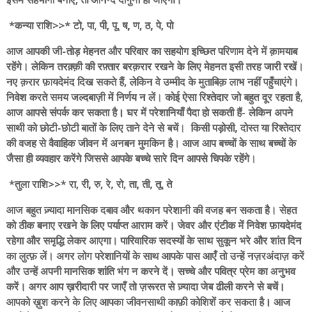
*कन्या राशि>>* टो, पा, पी, पू, ष, ण, ठ, पे, पो
आज आपकी जी-तोड़ मेहनत और परिवार का सहयोग इच्छित परिणाम देने में क़ामयाब
रहेंगे। लेकिन तरक़्क़ी की रफ़्तार बरक़रार रखने के लिए मेहनत इसी तरह जारी रखें।
नए क़रार फ़ायदेमंद दिख सकते हैं, लेकिन वे उम्मीद के मुताबिक़ लाभ नहीं पहुँचाएंगे।
निवेश करते समय जल्दबाज़ी में निर्णय न लें। कोई ऐसा रिश्तेदार जो बहुत दूर रहता है,
आज आपसे संपर्क कर सकता है। घर में परेशानियाँ पैदा हो सकती हैं- लेकिन अपने
साथी को छोटी-छोटी बातों के लिए ताने देने से बचें। किसी पड़ोसी, दोस्त या रिश्तेदार
की वजह से वैवाहिक जीवन में अनबन मुमकिन है। आज आप बच्चों के साथ बच्चों के
जैसा ही व्यवहार करेंगे जिससे आपके बच्चे सारे दिन आपसे चिपके रहेंगे।
*तुला राशि>>* रा, री, रु, रे, रो, ता, ती, तू, ते
आज बहुत ज़्यादा मानसिक दबाव और थकान परेशानी की वजह बन सकता है। सेहत
को ठीक बनाए रखने के लिए पर्याप्त आराम करें। जेवर और एंटीक में निवेश फ़ायदेमंद
रहेगा और समृद्धि लेकर आएगा। पारिवारिक सदस्यों के साथ सुकून भरे और शांत दिन
का लुत्फ़ लें। अगर लोग परेशानियों के साथ आपके पास आएँ तो उन्हें नज़रअंदाज़ करें
और उन्हें अपनी मानसिक शांति भंग न करने दें। सच्चे और पवित्र प्रेम का अनुभव
करें। अगर आप ख़रीदारी पर जाएँ तो ज़रूरत से ज़्यादा जेब ढीली करने से बचें।
आपको ख़ुश करने के लिए आपका जीवनसाथी काफ़ी कोशिशें कर सकता है। आज