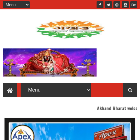
Akhand Bharat welcomes you