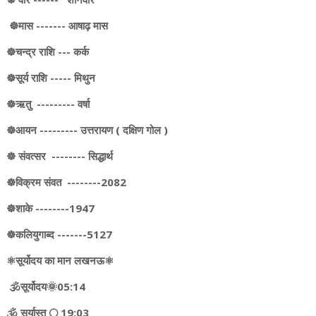
☸️मास ------- आषाढ़ मास
☸️चन्द्र राशि --- कर्क
☸️सूर्य राशि ----- मिथुन
☸️ऋतु --------- वर्षा
☸️आयन --------- उत्तरायण ( दक्षिण गोल )
☸️ संवत्सर -------- सिद्धार्थ
☸️विक्रम संवत --------2082
☸️शाके --------1947
☸️कलियुगाब्द -------5127
⚛️सूर्योदय का मान लखनऊ⚛️
🕉️सूर्योदय🌞05:14
🕉️ सूर्यास्त 🌕 19:03