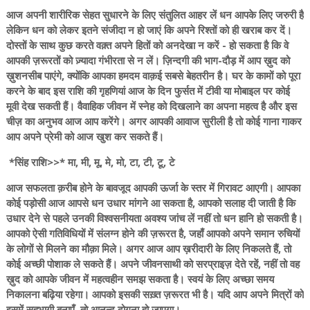
आज अपनी शारीरिक सेहत सुधारने के लिए संतुलित आहर लें धन आपके लिए जरुरी है
लेकिन धन को लेकर इतने संजीदा न हो जाएं कि अपने रिश्तों को ही खराब कर दें।
दोस्तों के साथ कुछ करते वक़्त अपने हितों को अनदेखा न करें - हो सकता है कि वे
आपकी ज़रूरतों को ज़्यादा गंभीरता से न लें। ज़िन्दगी की भाग-दौड़ में आप ख़ुद को
ख़ुशनसीब पाएंगे, क्योंकि आपका हमदम वाक़ई सबसे बेहतरीन है। घर के कामों को पूरा
करने के बाद इस राशि की गृहणियां आज के दिन फुर्सत में टीवी या मोबाइल पर कोई
मूवी देख सकती हैं। वैवाहिक जीवन में स्नेह को दिखलाने का अपना महत्व है और इस
चीज़ का अनुभव आज आप करेंगे। अगर आपकी आवाज सुरीली है तो कोई गाना गाकर
आप अपने प्रेमी को आज खुश कर सकते हैं।
*सिंह राशि>>* मा, मी, मू, मे, मो, टा, टी, टू, टे
आज सफलता क़रीब होने के बावजूद आपकी ऊर्जा के स्तर में गिरावट आएगी। आपका
कोई पड़ोसी आज आपसे धन उधार मांगने आ सकता है, आपको सलाह दी जाती है कि
उधार देने से पहले उनकी विश्वसनीयता अवश्य जांच लें नहीं तो धन हानि हो सकती है।
आपको ऐसी गतिविधियों में संलग्न होने की ज़रूरत है, जहाँ आपको अपने समान रुचियों
के लोगों से मिलने का मौक़ा मिले। अगर आज आप ख़रीदारी के लिए निकलते हैं, तो
कोई अच्छी पोशाक ले सकते हैं। अपने जीवनसाथी को सरप्राइज़ देते रहें, नहीं तो वह
ख़ुद को आपके जीवन में महत्वहीन समझ सकता है। स्वयं के लिए अच्छा समय
निकालना बढ़िया रहेगा। आपको इसकी सख़्त ज़रूरत भी है। यदि आप अपने मित्रों को
इसमें सहभागी बनाएँ, तो आनन्द दोगुना हो जाएगा।