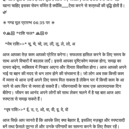
खाना चाहिए इसका सेवन वर्जित है क्योंकि,,,,,,ऐसा करने से शत्रुओं की वृद्धि होती है।
🌿
✴️ गण्ड मूल प्रारम्भ 06:35 पर ✴️
✡️🙏🏻 *राशि फल* 🙏🏻✡️
*मेष राशि>>* चू, चे, चो, ला, ली, लू, ले, लो, अ
आज आपका तेज़ काम आपको प्रेरित करेगा। सफलता हासिल करने के लिए समय के
साथ अपने विचारों में बदलाव लाएँ। इससे आपका दृष्टिकोण व्यापक होगा, समझ का
दायरा बढ़ेगा, व्यक्तित्व में निखार आएगा और दिमाग़ विकसित होगा। आज आपको अपने
भाई या बहन की मदद से धन लाभ होने की संभावना है। जो लोग अब तक किसी काम
में व्यस्त थे आज उन्हें अपने लिए समय मिल सकता है लेकिन घर में किसी काम के आ
जाने से आप फिर से व्यस्त हो सकते हैं। जीवनसाथी के साथ एक आरामदायक दिन
बीतेगा। जीवन का आनंंद अपने लोगों को साथ लेकर चलने में है यह बात आज आप
स्पष्टता से समझ सकते हैं।
*वृष राशि>>* ई, उ, ए, ओ, वा, वी, वू, वे, वो
आज सिर्फ़ आप जानते हैं कि आपके लिए क्या बेहतर है, इसलिए मज़बूत और स्पष्टवादी
बनें तथा फ़ैसले तुरन्त लें और उनके परिणामों का सामना करने के लिए तैयार रहें।