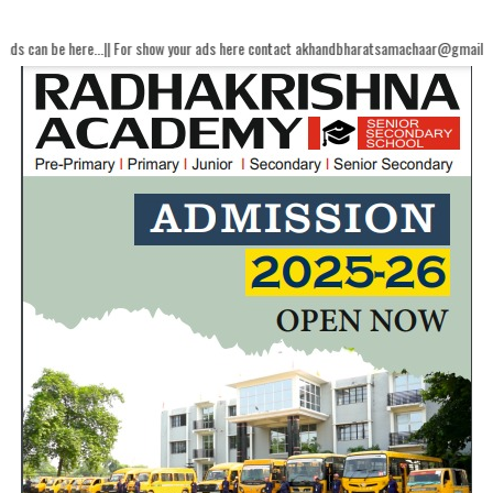
...|| For show your ads here contact akhandbharatsamachaar@gmail.com...