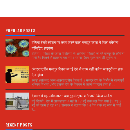
POPULAR POSTS
बलिया रेलवे स्टेशन पर काम करने वाला मजदूर छपरा में मिला कोरोना
पॉजिटिव, हड़कंप
बलिया। बिहार के छपरा में बलिया से अररिया (बिहार) जा रहे मजदूर के कोरोना
पाजेटिव मिलने से हड़कम्प मच गया। छपरा जिला प्रशासन की सूचना प...
अंतरराष्ट्रीय मजदूर दिवस बधाई देने से काम नहीं चलेगा मजदूरों का हक
देना होगा
रसड़ा (बलिया) आज अंतरराष्ट्रीय दिवस है । मजदूर देश के निर्माण में महत्वपूर्ण
भूमिका निभाता ,और उसका देश के विकास में अहम योगदान होता है ,...
देशभर में बढ़ा लॉकडाउन बढ़ा,गृह मंत्रालय ने जारी किया आदेश
नई दिल्ली. देश में लॉकडाउन 4 मई से 17 मई तक बढ़ा दिया गया है। यह 3
मई को खत्म हो रहा था। सरकार ने बताया कि 14 दिन तक रेड जोन में कोई
र...
RECENT POSTS