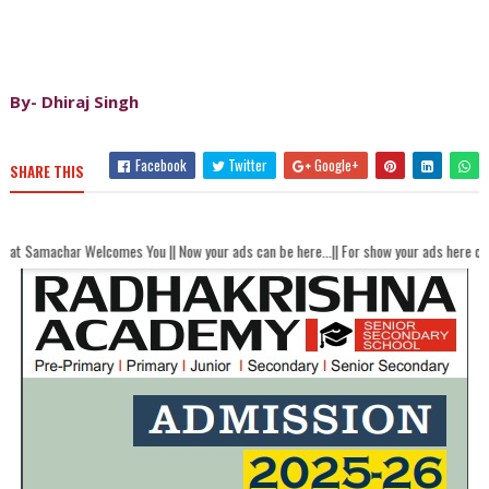
By- Dhiraj Singh
Facebook
Twitter
Google+
SHARE THIS
elcomes You || Now your ads can be here...|| For show your ads here contact akhan