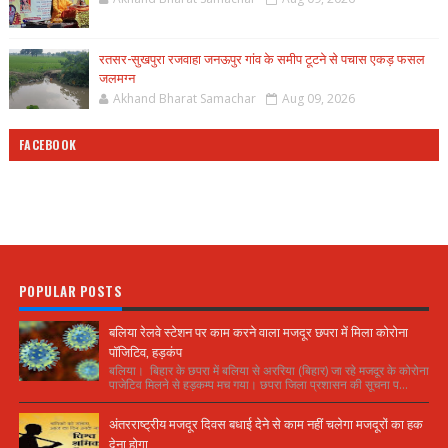
रतसर-सुखपुरा रजवाहा जनऊपुर गांव के समीप टूटने से पचास एकड़ फसल
जलमग्न
Akhand Bharat Samachar
Aug 09, 2026
FACEBOOK
POPULAR POSTS
बलिया रेलवे स्टेशन पर काम करने वाला मजदूर छपरा में मिला कोरोना
पॉजिटिव, हड़कंप
बलिया। बिहार के छपरा में बलिया से अररिया (बिहार) जा रहे मजदूर के कोरोना
पाजेटिव मिलने से हड़कम्प मच गया। छपरा जिला प्रशासन की सूचना प...
अंतरराष्ट्रीय मजदूर दिवस बधाई देने से काम नहीं चलेगा मजदूरों का हक
देना होगा