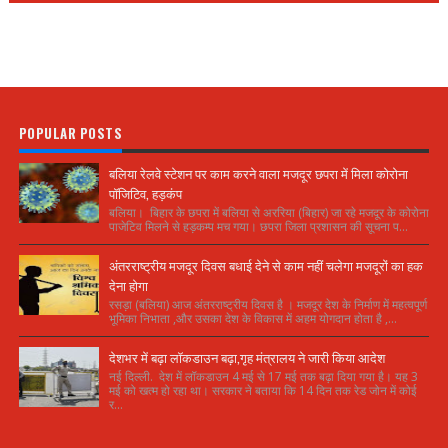
POPULAR POSTS
बलिया रेलवे स्टेशन पर काम करने वाला मजदूर छपरा में मिला कोरोना
पॉजिटिव, हड़कंप
बलिया। बिहार के छपरा में बलिया से अररिया (बिहार) जा रहे मजदूर के कोरोना
पाजेटिव मिलने से हड़कम्प मच गया। छपरा जिला प्रशासन की सूचना प...
अंतरराष्ट्रीय मजदूर दिवस बधाई देने से काम नहीं चलेगा मजदूरों का हक
देना होगा
रसड़ा (बलिया) आज अंतरराष्ट्रीय दिवस है । मजदूर देश के निर्माण में महत्वपूर्ण
भूमिका निभाता ,और उसका देश के विकास में अहम योगदान होता है ,...
देशभर में बढ़ा लॉकडाउन बढ़ा,गृह मंत्रालय ने जारी किया आदेश
नई दिल्ली. देश में लॉकडाउन 4 मई से 17 मई तक बढ़ा दिया गया है। यह 3
मई को खत्म हो रहा था। सरकार ने बताया कि 14 दिन तक रेड जोन में कोई
र...