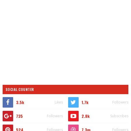
SOCIAL COUNTER
3.5k
1.7k
Likes
Followers
735
2.8k
Followers
Subscribes
524
7.3m
Followers
Followers