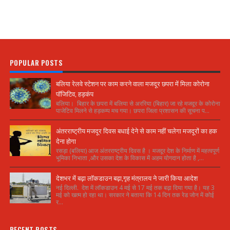
POPULAR POSTS
बलिया रेलवे स्टेशन पर काम करने वाला मजदूर छपरा में मिला कोरोना
पॉजिटिव, हड़कंप
बलिया। बिहार के छपरा में बलिया से अररिया (बिहार) जा रहे मजदूर के कोरोना
पाजेटिव मिलने से हड़कम्प मच गया। छपरा जिला प्रशासन की सूचना प...
अंतरराष्ट्रीय मजदूर दिवस बधाई देने से काम नहीं चलेगा मजदूरों का हक
देना होगा
रसड़ा (बलिया) आज अंतरराष्ट्रीय दिवस है । मजदूर देश के निर्माण में महत्वपूर्ण
भूमिका निभाता ,और उसका देश के विकास में अहम योगदान होता है ,...
देशभर में बढ़ा लॉकडाउन बढ़ा,गृह मंत्रालय ने जारी किया आदेश
नई दिल्ली. देश में लॉकडाउन 4 मई से 17 मई तक बढ़ा दिया गया है। यह 3
मई को खत्म हो रहा था। सरकार ने बताया कि 14 दिन तक रेड जोन में कोई
र...
RECENT POSTS