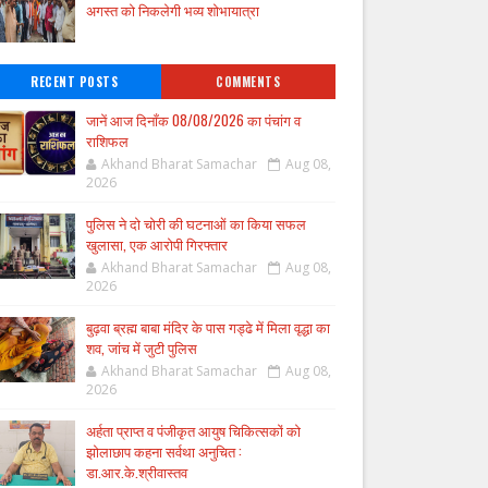
अगस्त को निकलेगी भव्य शोभायात्रा
RECENT POSTS
COMMENTS
जानें आज दिनाँक 08/08/2026 का पंचांग व
राशिफल
Akhand Bharat Samachar
Aug 08,
2026
पुलिस ने दो चोरी की घटनाओं का किया सफल
खुलासा, एक आरोपी गिरफ्तार
Akhand Bharat Samachar
Aug 08,
2026
बुढ़वा ब्रह्म बाबा मंदिर के पास गड्ढे में मिला वृद्धा का
शव, जांच में जुटी पुलिस
Akhand Bharat Samachar
Aug 08,
2026
अर्हता प्राप्त व पंजीकृत आयुष चिकित्सकों को
झोलाछाप कहना सर्वथा अनुचित :
डा.आर.के.श्रीवास्तव