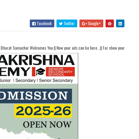
Facebook
Twitter
Google+
comes You || Now your ads can be here...|| For show your ads here contact akhandb