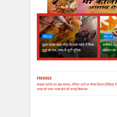
BALLIA
BALLIA
बुढ़वा ब्रह्म बाबा मंदिर के पास गड्ढे में मिला
कमीशन बढ़ान
वृद्धा का शव, जांच में जुटी पुलिस
खाद्यान का
PREVIOUS
साइबर फ्रॉड का बड़ा मामला, मनियर थाने पर तैनात दिवान (पीड़ित) ने
लाख की रकम गायब होने की कराई शिकायत