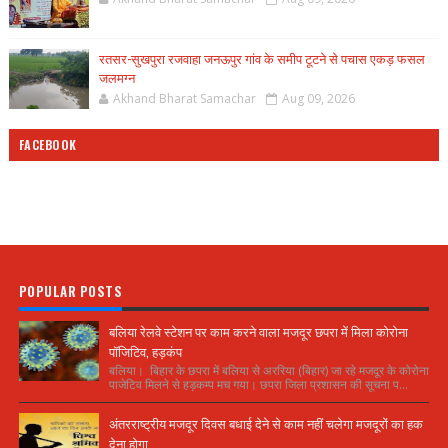
रतसर-सुखपुरा रजवाहा जनऊपुर गांव के समीप टूटने से पचास एकड़ फसल
जलमग्न
Akhand Bharat Samachar
Aug 09, 2026
FACEBOOK
POPULAR POSTS
बलिया रेलवे स्टेशन पर काम करने वाला मजदूर छपरा में मिला कोरोना
पॉजिटिव, हड़कंप
बलिया। बिहार के छपरा में बलिया से अररिया (बिहार) जा रहे मजदूर के कोरोना
पाजेटिव मिलने से हड़कम्प मच गया। छपरा जिला प्रशासन की सूचना प...
अंतरराष्ट्रीय मजदूर दिवस बधाई देने से काम नहीं चलेगा मजदूरों का हक
देना होगा