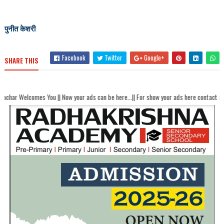
पुनीत केशरी
Facebook
Twitter
Google+
SHARE THIS
 You || Now your ads can be here...|| For show your ads here contact akhandbharat