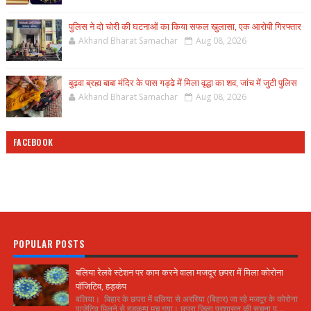
पुलिस ने दो चोरी की घटनाओं का किया सफल खुलासा, एक आरोपी गिरफ्तार
Akhand Bharat Samachar
Aug 08, 2026
बुढ़वा ब्रह्म बाबा मंदिर के पास गड्ढे में मिला वृद्धा का शव, जांच में जुटी पुलिस
Akhand Bharat Samachar
Aug 08, 2026
FACEBOOK
POPULAR POSTS
बलिया रेलवे स्टेशन पर काम करने वाला मजदूर छपरा में मिला कोरोना
पॉजिटिव, हड़कंप
बलिया। बिहार के छपरा में बलिया से अररिया (बिहार) जा रहे मजदूर के कोरोना
पाजेटिव मिलने से हड़कम्प मच गया। छपरा जिला प्रशासन की सूचना प...