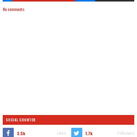
No comments
SOCIAL COUNTER
3.5k
1.7k
Likes
Followers