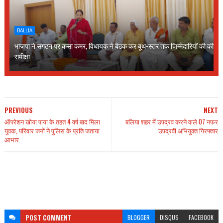
BALLIA
भाजपा ने संगठन पर कसा कमर, विधायक ने बैठक कर बूथ-स्तर तक जिम्मेदारियों की की
समीक्षा
PREVIOUS
NEXT
ऑपरेशन खोया पाया के तहत 4 वर्ष बाद मिला
बलिया शहर में उपद्रव करने वाले 07 नफर
युवक, परिवार जनों ने पुलिस के प्रति जताया
उपद्रवी अभियुक्त गिरफ्तार
आभार
POST
COMMENT
BLOGGER
DISQUS
FACEBOOK