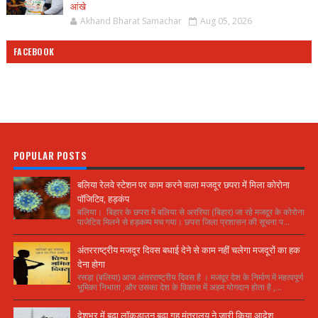
आंखे
Akhand Bharat Samachar
Aug 05, 2026
FACEBOOK
POPULAR POSTS
बलिया रेलवे स्टेशन पर काम करने वाला मजदूर छपरा में मिला कोरोना
पॉजिटिव, हड़कंप
बलिया। बिहार के छपरा में बलिया से अररिया (बिहार) जा रहे मजदूर के कोरोना
पाजेटिव मिलने से हड़कम्प मच गया। छपरा जिला प्रशासन की सूचना प...
अंतरराष्ट्रीय मजदूर दिवस बधाई देने से काम नहीं चलेगा मजदूरों का हक
देना होगा
रसड़ा (बलिया) आज अंतरराष्ट्रीय दिवस है । मजदूर देश के निर्माण में महत्वपूर्ण
भूमिका निभाता ,और उसका देश के विकास में अहम योगदान होता है ,...
देशभर में बढ़ा लॉकडाउन बढ़ा,गृह मंत्रालय ने जारी किया आदेश