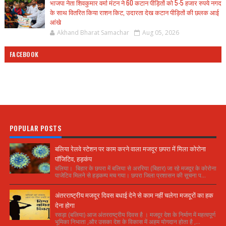
भाजपा नेता शिवकुमार वर्मा मंटन ने 60 कटान पीड़ितों को 5-5 हजार रुपये नगद
के साथ वितरित किया राशन किट, उदारता देख कटान पीड़ितों की छलक आई
आंखे
Akhand Bharat Samachar
Aug 05, 2026
FACEBOOK
POPULAR POSTS
बलिया रेलवे स्टेशन पर काम करने वाला मजदूर छपरा में मिला कोरोना
पॉजिटिव, हड़कंप
बलिया। बिहार के छपरा में बलिया से अररिया (बिहार) जा रहे मजदूर के कोरोना
पाजेटिव मिलने से हड़कम्प मच गया। छपरा जिला प्रशासन की सूचना प...
अंतरराष्ट्रीय मजदूर दिवस बधाई देने से काम नहीं चलेगा मजदूरों का हक
देना होगा
रसड़ा (बलिया) आज अंतरराष्ट्रीय दिवस है । मजदूर देश के निर्माण में महत्वपूर्ण
भूमिका निभाता ,और उसका देश के विकास में अहम योगदान होता है ,...