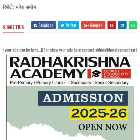
रिपोर्ट : धनेश पाण्डेय
Facebook
Twitter
Google+
SHARE THIS
 be here...|| For show your ads here contact akhandbharatsamachaar@gmail.com...