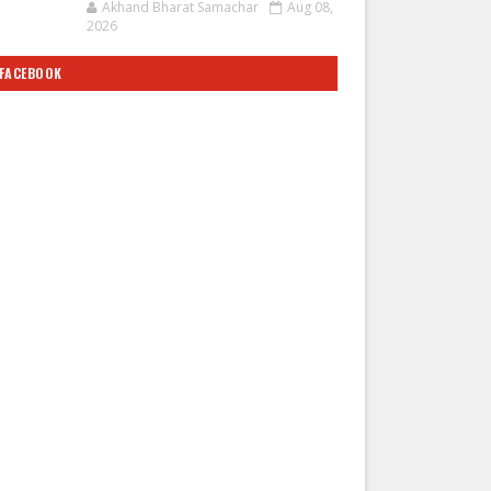
Akhand Bharat Samachar
Aug 08,
2026
FACEBOOK