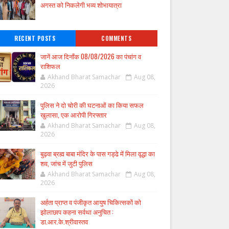
अगस्त को निकलेगी भव्य शोभायात्रा
RECENT POSTS
COMMENTS
जानें आज दिनाँक 08/08/2026 का पंचांग व
राशिफल
Akhand Bharat Samachar
Aug 08,
2026
पुलिस ने दो चोरी की घटनाओं का किया सफल
खुलासा, एक आरोपी गिरफ्तार
Akhand Bharat Samachar
Aug 08,
2026
बुढ़वा ब्रह्म बाबा मंदिर के पास गड्ढे में मिला वृद्धा का
शव, जांच में जुटी पुलिस
Akhand Bharat Samachar
Aug 08,
2026
अर्हता प्राप्त व पंजीकृत आयुष चिकित्सकों को
झोलाछाप कहना सर्वथा अनुचित :
डा.आर.के.श्रीवास्तव