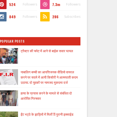
524
7.3m
Followers
Followers
849
286
Followers
Subscribes
POPULAR POSTS
ट्रैक्टर की चपेट में आने से बाईक सवार घायल
नाबालिग बच्ची का आपत्तिजनक वीडियो वायरल
करने पर सदमे में आयी किशोरी ने आत्मघाती कदम
उठाया; दो युवकों पर नामजद मुकदमा दर्ज
हत्या के प्रयास करने के मामले से संबंधित दो
आरोपित गिरफ्तार
ईंट भट्ठे के झाड़ियों में मिलीं 11 पुरानी इक्साईड