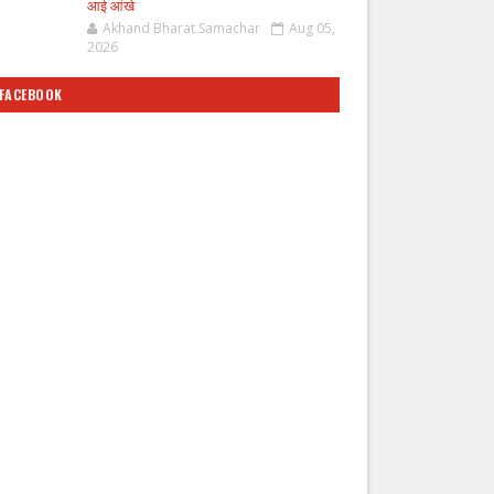
आई आंखे
Akhand Bharat Samachar
Aug 05,
2026
FACEBOOK