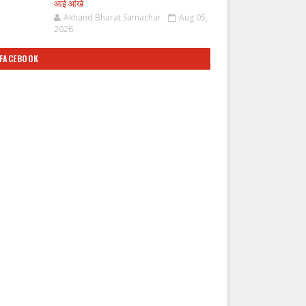
आई आंखे
Akhand Bharat Samachar
Aug 05,
2026
FACEBOOK