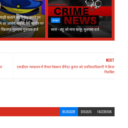
 गाड़ी चलाने का विरोध करने पर
क्राइम
ने का आरोप, महिला की तहरीर पर
के खिलाफ मुकदमा मुकदमा दर्ज
सास - बहू को मारा चाकू, मुकदमा दर्ज
NEXT
शत
एसडीएम न्यायालय में तैनात पेशकार वीरेंद्र कुमार को उपजिलाधिकारी ने किया
निलंबित
BLOGGER
DISQUS
FACEBOOK