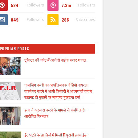
524
7.3m
Followers
Followers
849
286
Followers
Subscribes
POPULAR POSTS
ट्रैक्टर की चपेट में आने से बाईक सवार घायल
नाबालिग बच्ची का आपत्तिजनक वीडियो वायरल
करने पर सदमे में आयी किशोरी ने आत्मघाती कदम
उठाया; दो युवकों पर नामजद मुकदमा दर्ज
हत्या के प्रयास करने के मामले से संबंधित दो
आरोपित गिरफ्तार
ईंट भट्ठे के झाड़ियों में मिलीं 11 पुरानी इक्साईड