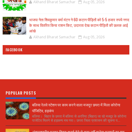
Akhand Bharat Samachar
Aug 05, 2026
भाजपा नेता शिवकुमार वर्मा मंटन ने 60 कटान पीड़ितों को 5-5 हजार रुपये नगद
के साथ वितरित किया राशन किट, उदारता देख कटान पीड़ितों की छलक आई
आंखे
Akhand Bharat Samachar
Aug 05, 2026
FACEBOOK
POPULAR POSTS
बलिया रेलवे स्टेशन पर काम करने वाला मजदूर छपरा में मिला कोरोना
पॉजिटिव, हड़कंप
बलिया। बिहार के छपरा में बलिया से अररिया (बिहार) जा रहे मजदूर के कोरोना
पाजेटिव मिलने से हड़कम्प मच गया। छपरा जिला प्रशासन की सूचना प...
अंतरराष्ट्रीय मजदूर दिवस बधाई देने से काम नहीं चलेगा मजदूरों का हक