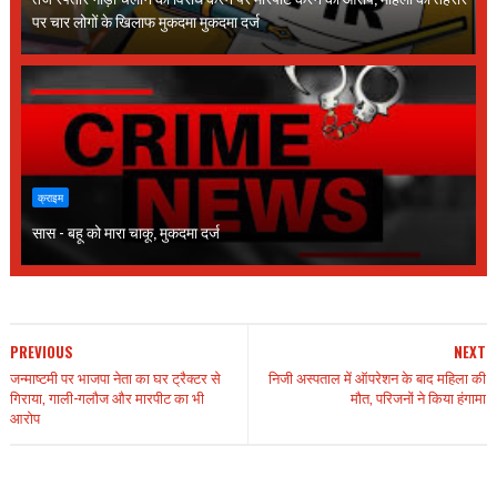
पर चार लोगों के खिलाफ मुकदमा मुकदमा दर्ज
क्राइम
सास - बहू को मारा चाकू, मुकदमा दर्ज
PREVIOUS
NEXT
जन्माष्टमी पर भाजपा नेता का घर ट्रैक्टर से
निजी अस्पताल में ऑपरेशन के बाद महिला की
गिराया, गाली-गलौज और मारपीट का भी
मौत, परिजनों ने किया हंगामा
आरोप