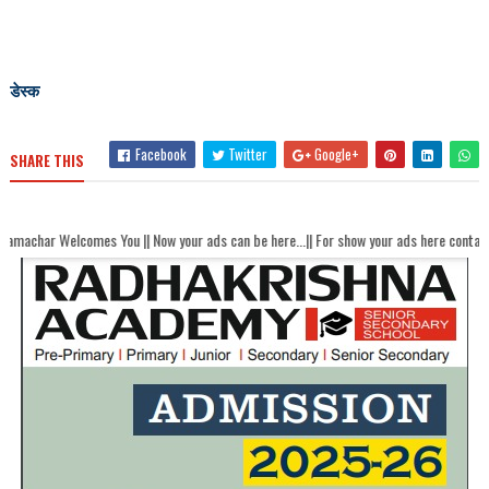
डेस्क
Facebook
Twitter
Google+
SHARE THIS
s You || Now your ads can be here...|| For show your ads here contact akhandbhara