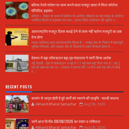
बलिया रेलवे स्टेशन पर काम करने वाला मजदूर छपरा में मिला कोरोना
पॉजिटिव, हड़कंप
बलिया। बिहार के छपरा में बलिया से अररिया (बिहार) जा रहे मजदूर के कोरोना
पाजेटिव मिलने से हड़कम्प मच गया। छपरा जिला प्रशासन की सूचना प...
अंतरराष्ट्रीय मजदूर दिवस बधाई देने से काम नहीं चलेगा मजदूरों का हक
देना होगा
रसड़ा (बलिया) आज अंतरराष्ट्रीय दिवस है । मजदूर देश के निर्माण में महत्वपूर्ण
भूमिका निभाता ,और उसका देश के विकास में अहम योगदान होता है ,...
देशभर में बढ़ा लॉकडाउन बढ़ा,गृह मंत्रालय ने जारी किया आदेश
नई दिल्ली. देश में लॉकडाउन 4 मई से 17 मई तक बढ़ा दिया गया है। यह 3
मई को खत्म हो रहा था। सरकार ने बताया कि 14 दिन तक रेड जोन में कोई
र...
RECENT POSTS
सत्संग से जागृत होती है बुरे कर्मों को त्यागने की प्रवृत्ति : साध्वी साधना
Akhand Bharat Samachar
Aug 08, 2026
जानें आज दिनाँक 08/08/2026 का पंचांग व राशिफल
Akhand Bharat Samachar
Aug 08, 2026