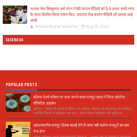
भाजपा नेता शिवकुमार वर्मा मंटन ने 60 कटान पीड़ितों को 5-5 हजार रुपये नगद
के साथ वितरित किया राशन किट, उदारता देख कटान पीड़ितों की छलक आई
आंखे
Akhand Bharat Samachar
Aug 05, 2026
FACEBOOK
POPULAR POSTS
बलिया रेलवे स्टेशन पर काम करने वाला मजदूर छपरा में मिला कोरोना
पॉजिटिव, हड़कंप
बलिया। बिहार के छपरा में बलिया से अररिया (बिहार) जा रहे मजदूर के कोरोना
पाजेटिव मिलने से हड़कम्प मच गया। छपरा जिला प्रशासन की सूचना प...
अंतरराष्ट्रीय मजदूर दिवस बधाई देने से काम नहीं चलेगा मजदूरों का हक
देना होगा
रसड़ा (बलिया) आज अंतरराष्ट्रीय दिवस है । मजदूर देश के निर्माण में महत्वपूर्ण